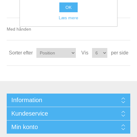
Håndvægte
OK
Læs mere
Med hånden
Sorter efter
Vis
per side
Information
Kundeservice
Min konto